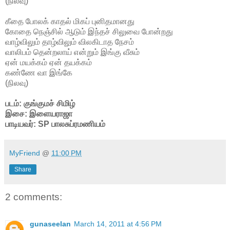
(நிலவு)
கீதை போலக் காதல் மிகப் புனிதமானது
கோதை நெஞ்சில் ஆடும் இந்தச் சிலுவை போன்றது
வாழ்விலும் தாழ்விலும் விலகிடாத நேசம்
வாலிபம் தென்றலாய் என்றும் இங்கு வீசும்
ஏன் மயக்கம் ஏன் தயக்கம்
கண்ணே வா இங்கே
(நிலவு)
படம்: குங்குமச் சிமிழ்
இசை: இளையராஜா
பாடியவர்: SP பாலசுப்ரமணியம்
MyFriend
@
11:00 PM
Share
2 comments:
gunaseelan
March 14, 2011 at 4:56 PM