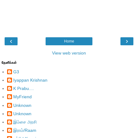
‹
›
Home
View web version
தேனீக்கள்
G3
Iyappan Krishnan
K Prabu....
MyFriend
Unknown
Unknown
இம்சை அரசி
இராம்/Raam